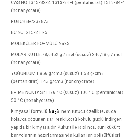
CAS NO:1313-82-2, 1313-84-4 (pentahidrat) 1313-84-4
(nonahydrate)
PUBCHEM:237873
EC NO: 215-211-5
MOLEKÜLER FORMÜLÜ:Na2S
MOLAR KÜTLE:78,0452 g / mol (susuz) 240,18 g / mol
(nonahydrate)
YOĞUNLUK: 1.856 g/cm3 (susuz) 1.58 g/cm3
(pentahidrat) 1.43 g/cm3 (nonohydrate)
ERİME NOKTASI:1176 ° C (susuz) 100 ° C (pentahidrat)
50 ° C (nonahydrate)
Kimyasal formülü
Na
S
nem tutucu özellikte, suda
2
kolayca çözünen sarı renkli,kötü kokulu,güçlü indirgen
yapıda bir kimyasaldır. Kükürt ile ısıtılınca, suni kükürt
banyolarının hazırlanmasında kullanılan polisülfürleri